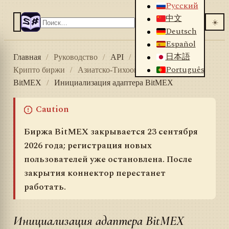
Русский
中文
☀️
Deutsch
Español
日本語
Главная
/
Руководство
/
API
/
Коннекторы
/
Português
Крипто биржи
/
Азиатско-Тихоокеанский регион
/
BitMEX
/
Инициализация адаптера BitMEX
Caution
Биржа BitMEX закрывается 23 сентября
2026 года; регистрация новых
пользователей уже остановлена. После
закрытия коннектор перестанет
работать.
Инициализация адаптера BitMEX