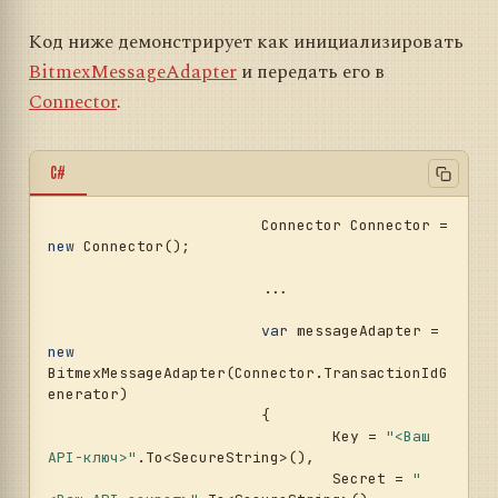
Код ниже демонстрирует как инициализировать
BitmexMessageAdapter
и передать его в
Connector
.
C#
			Connector Connector = 
new
 Connector();				
			...				
var
 messageAdapter = 
new
BitmexMessageAdapter(Connector.TransactionIdG
enerator)

			{

				Key = 
"<Ваш 
API-ключ>"
.To<SecureString>(),

				Secret = 
"