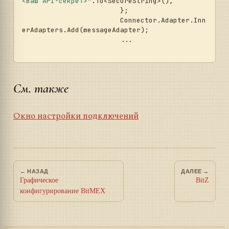
<Ваш API-секрет>"
.To<SecureString>(),

			};

			Connector.Adapter.Inn
erAdapters.Add(messageAdapter);

			...	

См. также
Окно настройки подключений
← НАЗАД
ДАЛЕЕ →
Графическое
BitZ
конфигурирование BitMEX