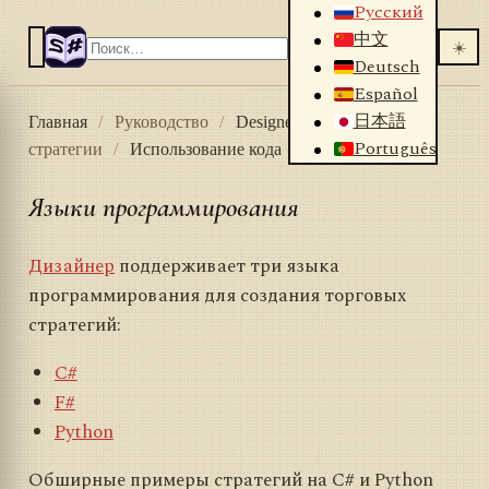
Русский
中文
☀️
Deutsch
Español
日本語
Главная
/
Руководство
/
Designer
/
Создание
Português
стратегии
/
Использование кода
Языки программирования
Дизайнер
поддерживает три языка
программирования для создания торговых
стратегий:
C#
F#
Python
Обширные примеры стратегий на C# и Python