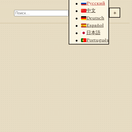
Русский
中文
☀️
Deutsch
Español
日本語
Português