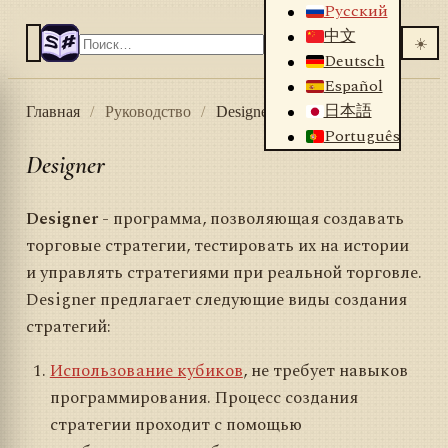
Русский
中文
☀️
Deutsch
Español
日本語
Главная
/
Руководство
/
Designer
Português
Designer
Designer
- программа, позволяющая создавать
торговые стратегии, тестировать их на истории
и управлять стратегиями при реальной торговле.
Designer предлагает следующие виды создания
стратегий:
Использование кубиков
, не требует навыков
программирования. Процесс создания
стратегии проходит с помощью