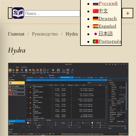
Русский
中文
☀️
Deutsch
Español
日本語
Главная
/
Руководство
/
Hydra
Português
Hydra