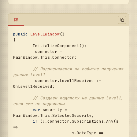
C#
public
Level1Window
()
{

	InitializeComponent();

	_connector = 
MainWindow.This.Connector;

// Подписываемся на событие получения 
данных Level1
	_connector.Level1Received += 
OnLevel1Received;

// Создаем подписку на данные Level1, 
если еще не подписаны
var
 security = 
MainWindow.This.SelectedSecurity;

if
 (!_connector.Subscriptions.Any(s 
=> 

			s.DataType == 