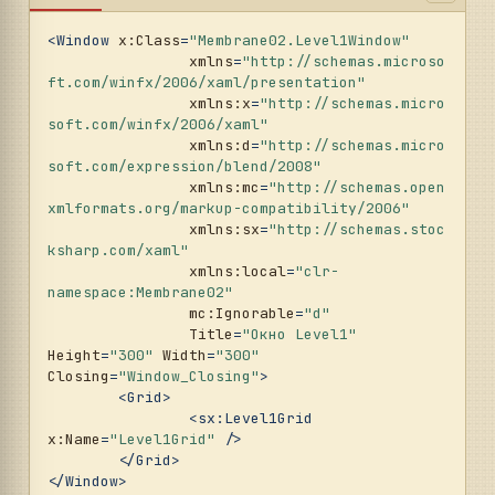
<
Window
x:Class
=
"Membrane02.Level1Window"
xmlns
=
"http://schemas.microso
ft.com/winfx/2006/xaml/presentation"
xmlns:x
=
"http://schemas.micro
soft.com/winfx/2006/xaml"
xmlns:d
=
"http://schemas.micro
soft.com/expression/blend/2008"
xmlns:mc
=
"http://schemas.open
xmlformats.org/markup-compatibility/2006"
xmlns:sx
=
"http://schemas.stoc
ksharp.com/xaml"
xmlns:local
=
"clr-
namespace:Membrane02"
mc:Ignorable
=
"d"
Title
=
"Окно Level1"
Height
=
"300"
Width
=
"300"
Closing
=
"Window_Closing"
>
<
Grid
>
<
sx:Level1Grid
x:Name
=
"Level1Grid"
 />
</
Grid
>
</
Window
>