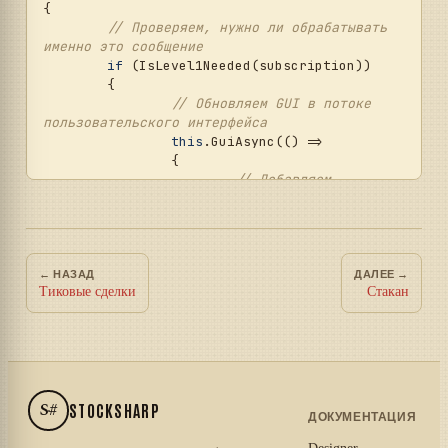
{

// Проверяем, нужно ли обрабатывать 
именно это сообщение
if
 (IsLevel1Needed(subscription))

	{

// Обновляем GUI в потоке 
пользовательского интерфейса
this
.GuiAsync(() => 

		{

// Добавляем 
сообщение в Level1Grid
			Level1Grid.Messages.A
dd(level1Message);

← НАЗАД
ДАЛЕЕ →
// Обрабатываем 
Тиковые сделки
Стакан
изменения в полях Level1
foreach
 (
var
 change 
in
 level1Message.Changes)

			{

switch
(change.Key)

S#
				{

STOCKSHARP
ДОКУМЕНТАЦИЯ
case
Level1Fields.LastTradePrice:
