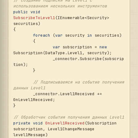
// Создание подписки на Level1 с 
Level1Grid.Messages.Add(level1Message));

использованием нескольких инструментов
}

public
void
SubscribeToLevel1
(
IEnumerable<Security> 
private
void
Window_Closing
(
object
 sender, 
securities
)
System.ComponentModel.CancelEventArgs e
)
{

{

foreach
 (
var
 security 
in
 securities)

// Отписываемся от событий при 
	{

закрытии окна
var
 subscription = 
new
if
 (_connector != 
null
)

Subscription(DataType.Level1, security);

		_connector.Level1Received -= 
		_connector.Subscribe(subscrip
OnLevel1Received;

tion);

	}

// Подписываемся на событие получения 
данных Level1
	_connector.Level1Received += 
OnLevel1Received;

}

// Обработчик события получения данных Level1
private
void
OnLevel1Received
(
Subscription 
subscription, Level1ChangeMessage 
level1Message
)