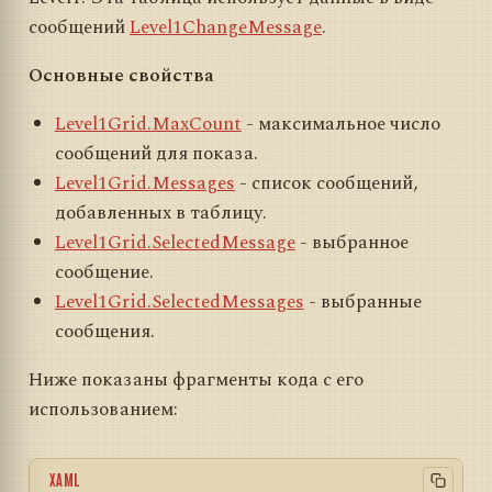
сообщений
Level1ChangeMessage
.
Основные свойства
Level1Grid.MaxCount
- максимальное число
сообщений для показа.
Level1Grid.Messages
- список сообщений,
добавленных в таблицу.
Level1Grid.SelectedMessage
- выбранное
сообщение.
Level1Grid.SelectedMessages
- выбранные
сообщения.
Ниже показаны фрагменты кода с его
использованием:
XAML