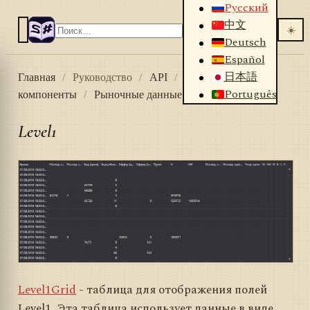
Русский
中文
☀️
Deutsch
Español
日本語
Главная
/
Руководство
/
API
/
Графические
Português
компоненты
/
Рыночные данные
/
Level1
Level1
Level1Grid
- таблица для отображения полей
Level1. Эта таблица использует данные в виде