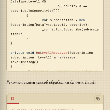
DataType.Level1 && 

			s.SecurityId == 
security.ToSecurityId()))

	{

var
 subscription = 
new
Subscription(DataType.Level1, security);

		_connector.Subscribe(subscrip
tion);

	}

}

private
void
OnLevel1Received
(
Subscription 
subscription, Level1ChangeMessage 
level1Message
)
{

// Проверяем, относится ли сообщение 
к выбранному инструменту
if
 (level1Message.SecurityId != 
Рекомендуемый способ обработки данных Level1
MainWindow.This.SelectedSecurity.ToSecurityId
())

return
;

C#
// Добавляем сообщение в Level1Grid
this
.GuiAsync(() => 