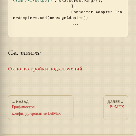
<Ваш API-секрет>"
.To<SecureString>(),

			};

			Connector.Adapter.Inn
erAdapters.Add(messageAdapter);

			...	

См. также
Окно настройки подключений
← НАЗАД
ДАЛЕЕ →
Графическое
BitMEX
конфигурирование BitMax