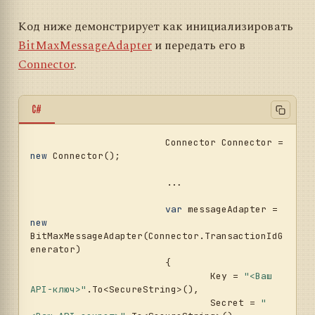
Код ниже демонстрирует как инициализировать
BitMaxMessageAdapter
и передать его в
Connector
.
C#
			Connector Connector = 
new
 Connector();				
			...				
var
 messageAdapter = 
new
BitMaxMessageAdapter(Connector.TransactionIdG
enerator)

			{

				Key = 
"<Ваш 
API-ключ>"
.To<SecureString>(),

				Secret = 
"