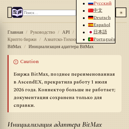
Русский
中文
☀️
Deutsch
Español
日本語
Главная
/
Руководство
/
API
/
Коннекторы
/
Português
Крипто биржи
/
Азиатско-Тихоокеанский регион
/
BitMax
/
Инициализация адаптера BitMax
Caution
Биржа BitMax, позднее переименованная
в AscendEX, прекратила работу 1 июля
2026 года. Коннектор больше не работает;
документация сохранена только для
справки.
Инициализация адаптера BitMax