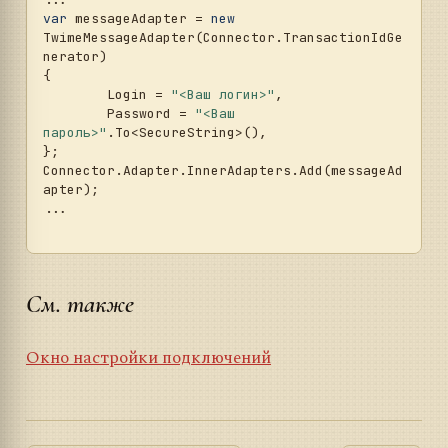
var
 messageAdapter = 
new
TwimeMessageAdapter(Connector.TransactionIdGe
nerator)

{

	Login = 
"<Ваш логин>"
,

	Password = 
"<Ваш 
пароль>"
.To<SecureString>(),

};

Connector.Adapter.InnerAdapters.Add(messageAd
apter);

...	

См. также
Окно настройки подключений