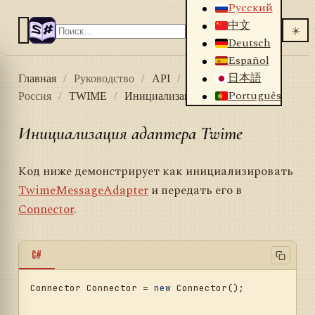
Русский
中文
☀️
Deutsch
Español
日本語
Главная
/
Руководство
/
API
/
Коннекторы
/
Português
Россия
/
TWIME
/
Инициализация адаптера Twime
Инициализация адаптера Twime
Код ниже демонстрирует как инициализировать
TwimeMessageAdapter
и передать его в
Connector
.
C#
Connector Connector = 
new
 Connector();				