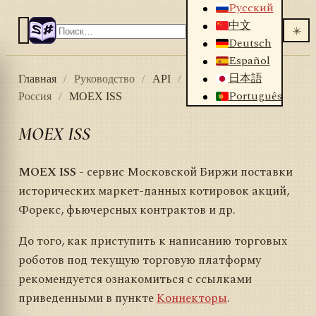
Русский
中文
☀️
Deutsch
Español
日本語
Главная
/
Руководство
/
API
/
Коннекторы
/
Português
Россия
/
MOEX ISS
MOEX ISS
MOEX ISS
- сервис Московской Биржи поставки
исторических маркет-данных котировок акций,
Форекс, фьючерсных контрактов и др.
До того, как приступить к написанию торговых
роботов под текущую торговую платформу
рекомендуется ознакомиться с ссылками
приведенными в пункте
Коннекторы
.