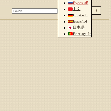
Русский
中文
☀️
Deutsch
Español
日本語
Português