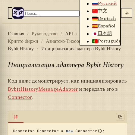
Русский
中文
☀️
Deutsch
Español
日本語
Главная
/
Руководство
/
API
/
Коннекторы
/
Português
Крипто биржи
/
Азиатско-Тихоокеанский регион
/
Bybit History
/
Инициализация адаптера Bybit History
Инициализация адаптера Bybit History
Код ниже демонстрирует, как инициализировать
BybitHistoryMessageAdapter
и передать его в
Connector
.
C#
Connector Connector = 
new
 Connector();
