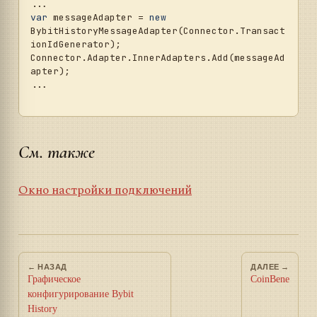
var
 messageAdapter = 
new
BybitHistoryMessageAdapter(Connector.Transact
ionIdGenerator);

Connector.Adapter.InnerAdapters.Add(messageAd
apter);

...

См. также
Окно настройки подключений
← НАЗАД
ДАЛЕЕ →
Графическое
CoinBene
конфигурирование Bybit
History