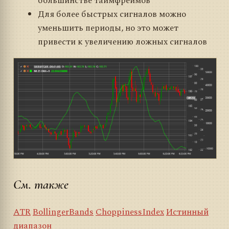
большинстве таймфреймов
Для более быстрых сигналов можно
уменьшить периоды, но это может
привести к увеличению ложных сигналов
См. также
ATR
BollingerBands
ChoppinessIndex
Истинный
диапазон