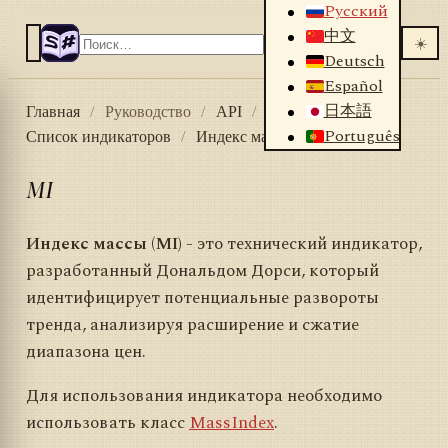
Русский
中文
☀️
Deutsch
Español
日本語
Главная
/
Руководство
/
API
/
Индикаторы
/
Português
Список индикаторов
/
Индекс массы (MI)
MI
Индекс массы (MI)
- это технический индикатор,
разработанный Дональдом Дорси, который
идентифицирует потенциальные развороты
тренда, анализируя расширение и сжатие
диапазона цен.
Для использования индикатора необходимо
использовать класс
MassIndex
.