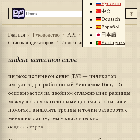
Русский
中文
☀️
Deutsch
Español
日本語
Главная
/
Руководство
/
API
/
Индикаторы
/
Português
Список индикаторов
/
Индекс истинной силы
индекс истинной силы
индекс истинной силы (TSI)
— индикатор
импульса, разработанный Уильямом Блау. Он
основывается на двойном сглаживании разницы
между последовательными ценами закрытия и
помогает выявлять тренды и точки разворота с
меньшим лагом, чем у классических
осцилляторов.