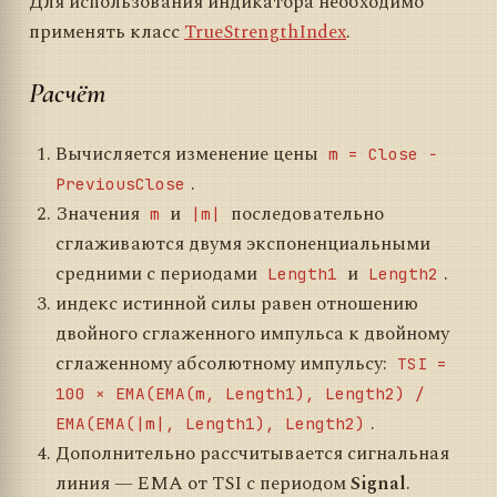
Для использования индикатора необходимо
применять класс
TrueStrengthIndex
.
Расчёт
Вычисляется изменение цены
m = Close −
.
PreviousClose
Значения
и
последовательно
m
|m|
сглаживаются двумя экспоненциальными
средними с периодами
и
.
Length1
Length2
индекс истинной силы равен отношению
двойного сглаженного импульса к двойному
сглаженному абсолютному импульсу:
TSI =
100 × EMA(EMA(m, Length1), Length2) /
.
EMA(EMA(|m|, Length1), Length2)
Дополнительно рассчитывается сигнальная
линия — EMA от TSI с периодом
Signal
.