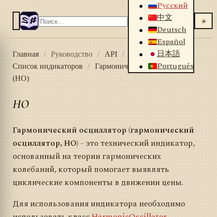
Русский
中文
☀️
Deutsch
Español
日本語
Главная
/
Руководство
/
API
/
Индикаторы
/
Português
Список индикаторов
/
Гармонический осциллятор
(HO)
HO
Гармонический осциллятор (гармонический
осциллятор, HO)
- это технический индикатор,
основанный на теории гармонических
колебаний, который помогает выявлять
циклические компоненты в движении цены.
Для использования индикатора необходимо