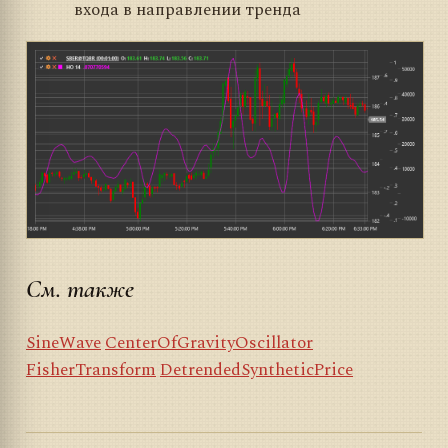
входа в направлении тренда
См. также
SineWave
CenterOfGravityOscillator
FisherTransform
DetrendedSyntheticPrice