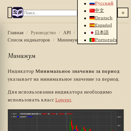
Русский
中文
☀️
Deutsch
Español
日本語
Главная
/
Руководство
/
API
/
Индикаторы
/
Português
Список индикаторов
/
Минимум
Минимум
Индикатор
Минимальное значение за период
указывает на минимальное значение за период.
Для использования индикатора необходимо
использовать класс
Lowest
.