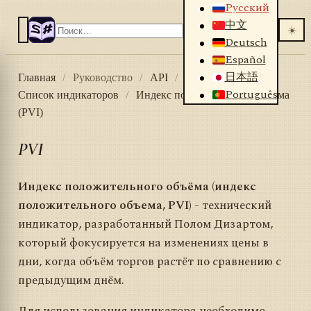
Русский
中文
☀️
Deutsch
Español
日本語
Главная
/
Руководство
/
API
/
Индикаторы
/
Português
Список индикаторов
/
Индекс положительного объёма
(PVI)
PVI
Индекс положительного объёма (индекс
положительного объема, PVI)
- технический
индикатор, разработанный Полом Дизартом,
который фокусируется на изменениях цены в
дни, когда объём торгов растёт по сравнению с
предыдущим днём.