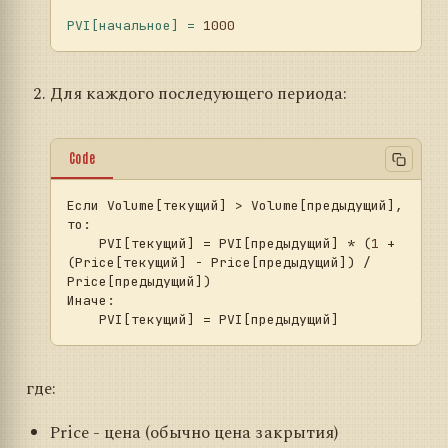
PVI[начальное]
=
1000
Для каждого последующего периода:
Code
Если Volume
[текущий]
 > Volume
[предыдущий]
, 
то:

    PVI[текущий] = PVI[предыдущий] * (
1
 + 
(Price[текущий] - Price[предыдущий]) / 
Price[предыдущий])

Иначе:

где:
Price - цена (обычно цена закрытия)