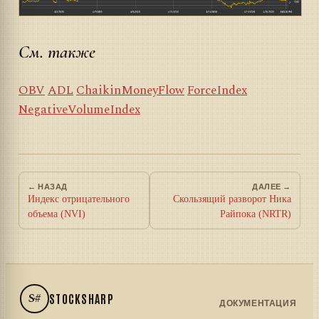
См. также
OBV
ADL
ChaikinMoneyFlow
ForceIndex
NegativeVolumeIndex
← НАЗАД
ДАЛЕЕ →
Индекс отрицательного
Скользящий разворот Ника
объема (NVI)
Райпока (NRTR)
S#
STOCKSHARP
ДОКУМЕНТАЦИЯ