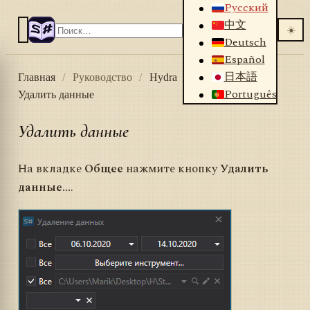
Русский
中文
☀️
Deutsch
Español
日本語
Главная
/
Руководство
/
Hydra
/
Настройки
/
Português
Удалить данные
Удалить данные
На вкладке
Общее
нажмите кнопку
Удалить
данные...
.