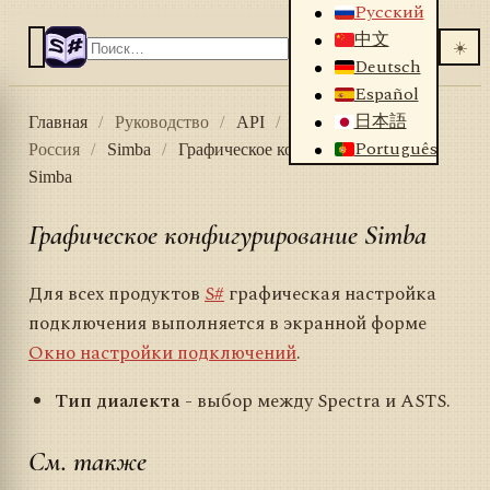
Русский
中文
☀️
Deutsch
Español
日本語
Главная
/
Руководство
/
API
/
Коннекторы
/
Português
Россия
/
Simba
/
Графическое конфигурирование
Simba
Графическое конфигурирование Simba
Для всех продуктов
S#
графическая настройка
подключения выполняется в экранной форме
Окно настройки подключений
.
Тип диалекта
- выбор между Spectra и ASTS.
См. также