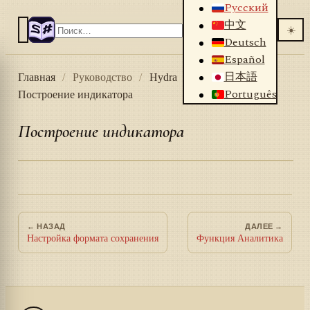
Русский
中文
☀️
Deutsch
Español
日本語
Главная
/
Руководство
/
Hydra
/
Видео
/
Português
Построение индикатора
Построение индикатора
← НАЗАД
ДАЛЕЕ →
Настройка формата сохранения
Функция Аналитика