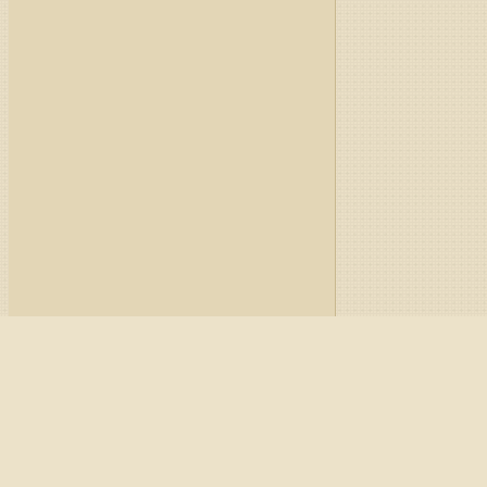
Главная
/
Руководство
/
API
Паттерн Медвежье п