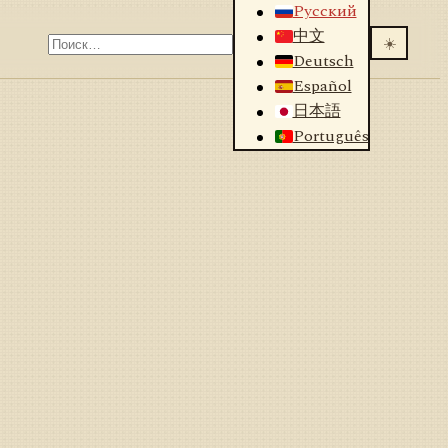
Русский
中文
☀️
Deutsch
Español
日本語
Português