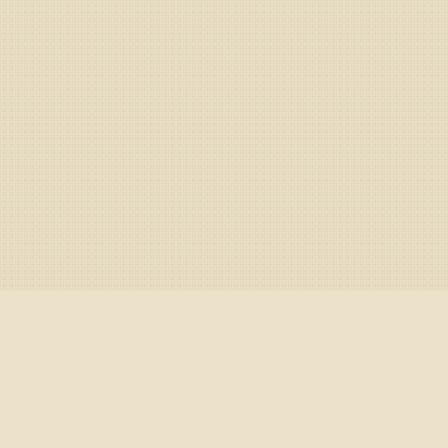
/
Паттерны
/
Паттерн Медвежье поглощение
оглощение