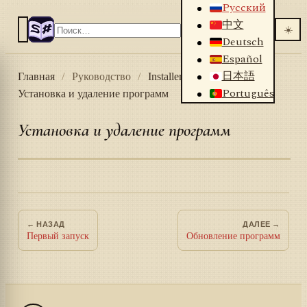
Русский
中文
☀️
Deutsch
Español
日本語
Главная
/
Руководство
/
Installer
/
Видео
/
Português
Установка и удаление программ
Установка и удаление программ
← НАЗАД
ДАЛЕЕ →
Первый запуск
Обновление программ